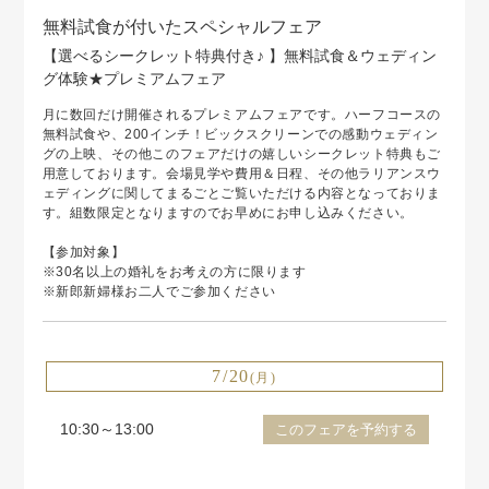
無料試食が付いたスペシャルフェア
【選べるシークレット特典付き♪ 】無料試食＆ウェディン
グ体験★プレミアムフェア
月に数回だけ開催されるプレミアムフェアです。ハーフコースの
無料試食や、200インチ！ビックスクリーンでの感動ウェディン
グの上映、その他このフェアだけの嬉しいシークレット特典もご
用意しております。会場見学や費用＆日程、その他ラリアンスウ
ェディングに関してまるごとご覧いただける内容となっておりま
す。組数限定となりますのでお早めにお申し込みください。
【参加対象】
※30名以上の婚礼をお考えの方に限ります
※新郎新婦様お二人でご参加ください
7/20
(月)
10:30～13:00
このフェアを予約する