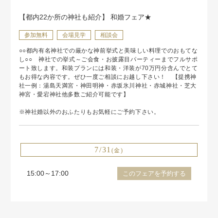
【都内22か所の神社も紹介】 和婚フェア★
参加無料
会場見学
相談会
○○都内有名神社での厳かな神前挙式と美味しい料理でのおもてな
し○○ 神社での挙式～ご会食・お披露目パーティーまでフルサポ
ート致します。和装プランには和装・洋装が70万円分含んでとて
もお得な内容です。ぜひ一度ご相談にお越し下さい！ 【提携神
社一例：湯島天満宮・神田明神・赤坂氷川神社・赤城神社・芝大
神宮・愛宕神社他多数ご紹介可能です】
※神社婚以外のおふたりもお気軽にご予約下さい。
7/31
(金)
15:00～17:00
このフェアを予約する