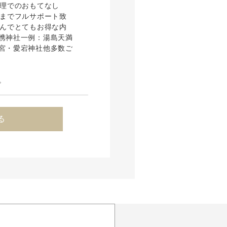
料理でのおもてなし
ーまでフルサポート致
含んでとてもお得な内
携神社一例：湯島天満
宮・愛宕神社他多数ご
。
る