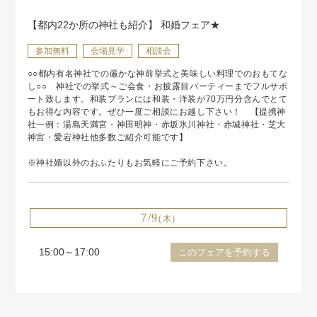
【都内22か所の神社も紹介】 和婚フェア★
参加無料
会場見学
相談会
○○都内有名神社での厳かな神前挙式と美味しい料理でのおもてな
し○○ 神社での挙式～ご会食・お披露目パーティーまでフルサポ
ート致します。和装プランには和装・洋装が70万円分含んでとて
もお得な内容です。ぜひ一度ご相談にお越し下さい！ 【提携神
社一例：湯島天満宮・神田明神・赤坂氷川神社・赤城神社・芝大
神宮・愛宕神社他多数ご紹介可能です】
※神社婚以外のおふたりもお気軽にご予約下さい。
7/9
(木)
15:00～17:00
このフェアを予約する