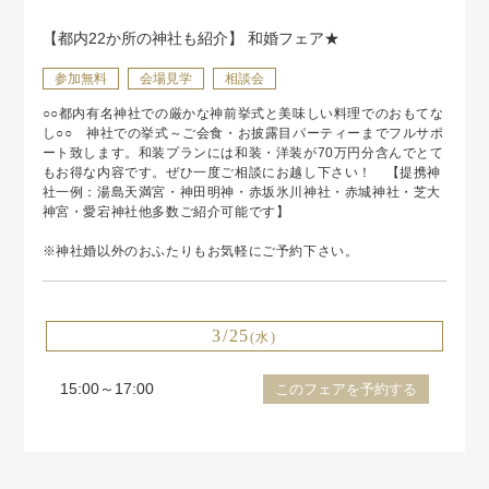
【都内22か所の神社も紹介】 和婚フェア★
参加無料
会場見学
相談会
○○都内有名神社での厳かな神前挙式と美味しい料理でのおもてな
し○○ 神社での挙式～ご会食・お披露目パーティーまでフルサポ
ート致します。和装プランには和装・洋装が70万円分含んでとて
もお得な内容です。ぜひ一度ご相談にお越し下さい！ 【提携神
社一例：湯島天満宮・神田明神・赤坂氷川神社・赤城神社・芝大
神宮・愛宕神社他多数ご紹介可能です】
※神社婚以外のおふたりもお気軽にご予約下さい。
3/25
(水)
15:00～17:00
このフェアを予約する