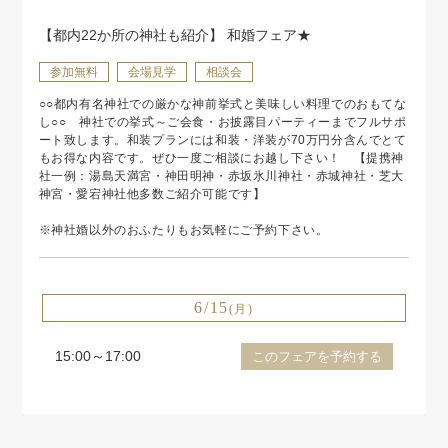
【都内22か所の神社も紹介】 和婚フェア★
参加無料
会場見学
相談会
○○都内有名神社での厳かな神前挙式と美味しい料理でのおもてな
し○○ 神社での挙式～ご会食・お披露目パーティーまでフルサポ
ート致します。和装プランには和装・洋装が70万円分含んでとて
もお得な内容です。ぜひ一度ご相談にお越し下さい！ 【提携神
社一例：湯島天満宮・神田明神・赤坂氷川神社・赤城神社・芝大
神宮・愛宕神社他多数ご紹介可能です】
※神社婚以外のおふたりもお気軽にご予約下さい。
6/15
(月)
15:00～17:00
このフェアを予約する