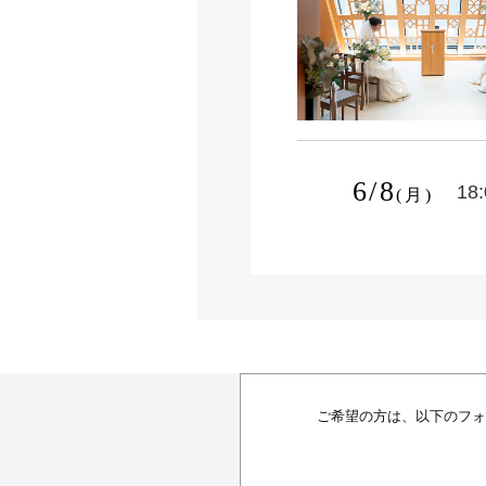
6/8
18
(月)