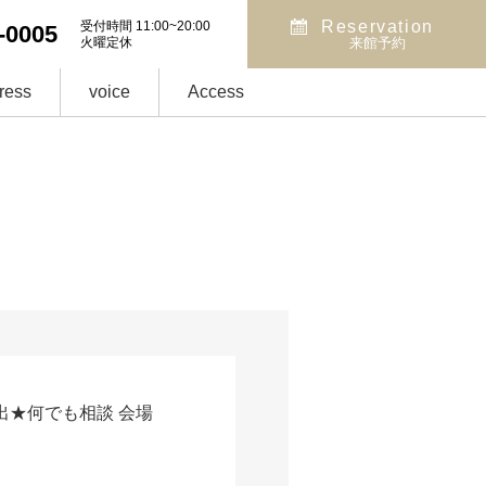
Reservation
受付時間 11:00~20:00
-0005
火曜定休
来館予約
ress
voice
Access
出★何でも相談 会場