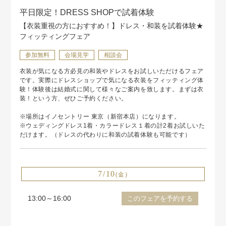
平日限定！DRESS SHOPで試着体験
【衣装重視の方におすすめ！】ドレス・和装を試着体験★
フィッティングフェア
参加無料
会場見学
相談会
衣装が気になる方必見の和装やドレスをお試しいただけるフェア
です。実際にドレスショップで気になる衣装をフィッティング体
験！体験後は結婚式に関して様々なご案内を致します。まずは衣
装！という方、ぜひご予約ください。
※場所はイノセントリー 東京（新宿本店）になります。
※ウェディングドレス1着・カラードレス１着の計2着お試しいた
だけます。（ドレスの代わりに和装の試着体験も可能です）
7/10
(金)
13:00～16:00
このフェアを予約する