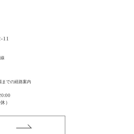
-11
戸線
場までの経路案内
:00
定休）