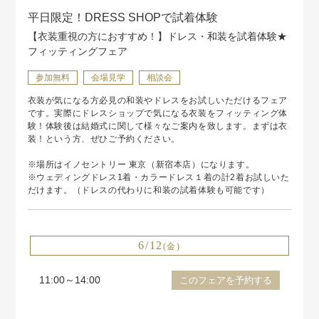
平日限定！DRESS SHOPで試着体験
【衣装重視の方におすすめ！】ドレス・和装を試着体験★
フィッティングフェア
参加無料
会場見学
相談会
衣装が気になる方必見の和装やドレスをお試しいただけるフェア
です。実際にドレスショップで気になる衣装をフィッティング体
験！体験後は結婚式に関して様々なご案内を致します。まずは衣
装！という方、ぜひご予約ください。
※場所はイノセントリー 東京（新宿本店）になります。
※ウェディングドレス1着・カラードレス１着の計2着お試しいた
だけます。（ドレスの代わりに和装の試着体験も可能です）
6/12
(金)
11:00～14:00
このフェアを予約する