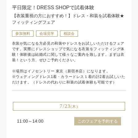
平日限定！DRESS SHOPで試着体験
【衣装重視の方におすすめ！】ドレス・和装を試着体験★
フィッティングフェア
参加無料
会場見学
相談会
衣装が気になる方必見の和装やドレスをお試しいただけるフェア
です。実際にドレスショップで気になる衣装をフィッティング体
験！体験後は結婚式に関して様々なご案内を致します。まずは衣
装！という方、ぜひご予約ください。
※場所はイノセントリー 東京（新宿本店）になります。
※ウェディングドレス1着・カラードレス１着の計2着お試しいた
だけます。（ドレスの代わりに和装の試着体験も可能です）
7/23
(木)
11:00～14:00
このフェアを予約する