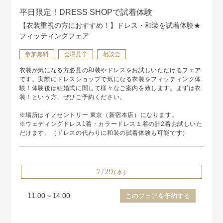
平日限定！DRESS SHOPで試着体験
【衣装重視の方におすすめ！】ドレス・和装を試着体験★
フィッティングフェア
参加無料
会場見学
相談会
衣装が気になる方必見の和装やドレスをお試しいただけるフェア
です。実際にドレスショップで気になる衣装をフィッティング体
験！体験後は結婚式に関して様々なご案内を致します。まずは衣
装！という方、ぜひご予約ください。
※場所はイノセントリー 東京（新宿本店）になります。
※ウェディングドレス1着・カラードレス１着の計2着お試しいた
だけます。（ドレスの代わりに和装の試着体験も可能です）
7/29
(水)
11:00～14:00
このフェアを予約する