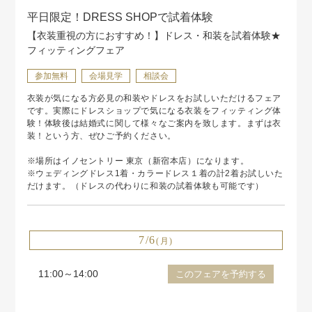
平日限定！DRESS SHOPで試着体験
【衣装重視の方におすすめ！】ドレス・和装を試着体験★
フィッティングフェア
参加無料
会場見学
相談会
衣装が気になる方必見の和装やドレスをお試しいただけるフェア
です。実際にドレスショップで気になる衣装をフィッティング体
験！体験後は結婚式に関して様々なご案内を致します。まずは衣
装！という方、ぜひご予約ください。
※場所はイノセントリー 東京（新宿本店）になります。
※ウェディングドレス1着・カラードレス１着の計2着お試しいた
だけます。（ドレスの代わりに和装の試着体験も可能です）
7/6
(月)
11:00～14:00
このフェアを予約する