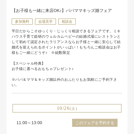
【お子様も一緒に来店OK♪】パパママキッズ婚フェア
参加無料
会場見学
相談会
平日だからこそゆっくり・じっくり相談できるフェアです。ミキ
ハウス子育て総研のウェルカムベビーの結婚式場にレストランと
して初めて認定されたラリアンスならお子様と一緒に安心して結
婚式を迎えられるポイントがいっぱい！もちろんご相談会はお子
様もご一緒にどうぞ♪ ※組数限定
【スペシャル特典】
お子様に選べるおもちゃプレゼント♪
※パパ＆ママ＆キッズ婚以外のおふたりもお気軽にご予約下さ
い。
10/26
(土)
11:00～13:00
このフェアを予約する