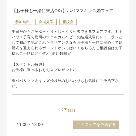
【お子様も一緒に来店OK♪】パパママキッズ婚フェア
参加無料
会場見学
相談会
平日だからこそゆっくり・じっくり相談できるフェアです。ミキ
ハウス子育て総研のウェルカムベビーの結婚式場にレストランと
して初めて認定されたラリアンスならお子様と一緒に安心して結
婚式を迎えられるポイントがいっぱい！もちろんご相談会はお子
様もご一緒にどうぞ♪ ※組数限定
【スペシャル特典】
お子様に選べるおもちゃプレゼント♪
※パパ＆ママ＆キッズ婚以外のおふたりもお気軽にご予約下さ
い。
3/9
(日)
11:00～13:00
このフェアを予約する