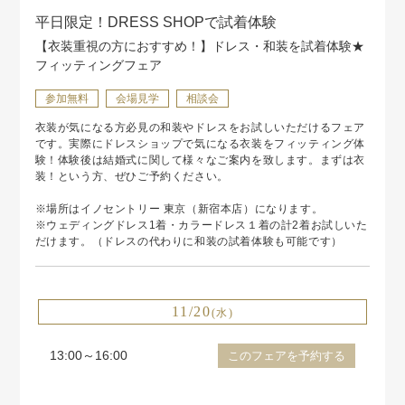
平日限定！DRESS SHOPで試着体験
【衣装重視の方におすすめ！】ドレス・和装を試着体験★
フィッティングフェア
参加無料
会場見学
相談会
衣装が気になる方必見の和装やドレスをお試しいただけるフェア
です。実際にドレスショップで気になる衣装をフィッティング体
験！体験後は結婚式に関して様々なご案内を致します。まずは衣
装！という方、ぜひご予約ください。
※場所はイノセントリー 東京（新宿本店）になります。
※ウェディングドレス1着・カラードレス１着の計2着お試しいた
だけます。（ドレスの代わりに和装の試着体験も可能です）
11/20
(水)
13:00～16:00
このフェアを予約する