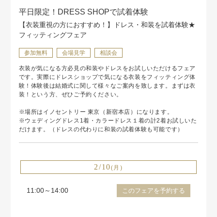
平日限定！DRESS SHOPで試着体験
【衣装重視の方におすすめ！】ドレス・和装を試着体験★
フィッティングフェア
参加無料
会場見学
相談会
衣装が気になる方必見の和装やドレスをお試しいただけるフェア
です。実際にドレスショップで気になる衣装をフィッティング体
験！体験後は結婚式に関して様々なご案内を致します。まずは衣
装！という方、ぜひご予約ください。
※場所はイノセントリー 東京（新宿本店）になります。
※ウェディングドレス1着・カラードレス１着の計2着お試しいた
だけます。（ドレスの代わりに和装の試着体験も可能です）
2/10
(月)
11:00～14:00
このフェアを予約する