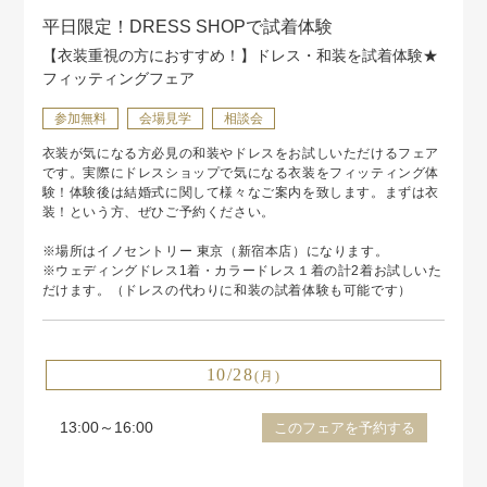
平日限定！DRESS SHOPで試着体験
【衣装重視の方におすすめ！】ドレス・和装を試着体験★
フィッティングフェア
参加無料
会場見学
相談会
衣装が気になる方必見の和装やドレスをお試しいただけるフェア
です。実際にドレスショップで気になる衣装をフィッティング体
験！体験後は結婚式に関して様々なご案内を致します。まずは衣
装！という方、ぜひご予約ください。
※場所はイノセントリー 東京（新宿本店）になります。
※ウェディングドレス1着・カラードレス１着の計2着お試しいた
だけます。（ドレスの代わりに和装の試着体験も可能です）
10/28
(月)
13:00～16:00
このフェアを予約する